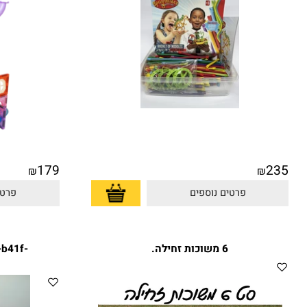
179
₪
₪
פרטים נוספים
פרטים נוס
6 משוכות זחילה.
4ddf-b41f-
182a.