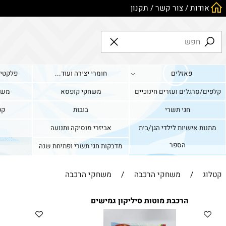
ות
/
צור קשר
/
תקנון
פאזלים
חומרי יצירה ועוד...
פלקטים וערכו
גלים ועזרים חינוכיים
משחקי קופסא
משחקים די
חגי תשרי
בובות
קטגוריה 
אישיות לילדי הגן/בית
אביזרי מוסיקה ותנועה
כלי תח
הספר
מדבקות חגי תשרי ופתיחת שנה
/
משחקי הרכבה
/
משחקי הרכבה
הרכבת מוטות סיליקון גמישים
מסלול