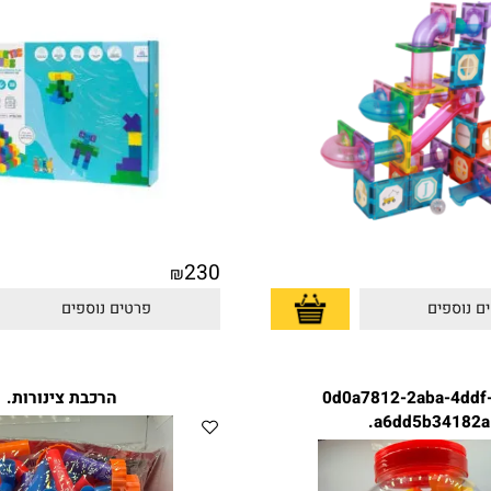
230
₪
פים
פרטים נוספים
0d0a7812-2aba-
הרכבת צינורות.
a6dd5b34