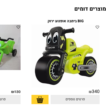
ם דומים
BIG בימבה אופנוע ירוק
בימ
₪
130
₪