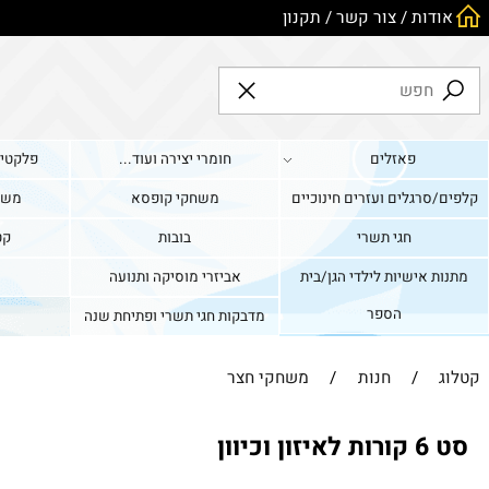
ות
/
צור קשר
/
תקנון
פאזלים
חומרי יצירה ועוד...
פלקטים וערכו
גלים ועזרים חינוכיים
משחקי קופסא
משחקים די
חגי תשרי
בובות
קטגוריה 
אישיות לילדי הגן/בית
אביזרי מוסיקה ותנועה
כלי תח
הספר
מדבקות חגי תשרי ופתיחת שנה
/
חנות
/
משחקי חצר