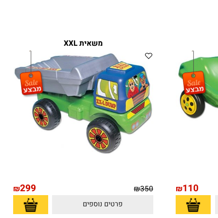
משאית XXL
299
110
₪
₪
350
₪