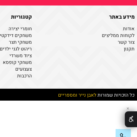
צור קשר
אנא מלאו פרטים
ניצור עמך קשר בהקדם
באתר
קטגוריות
חומרי יצירה
ממליצים
משחקים דידקטיים
ר
משחקי חצר
ריהוט לגני ילדים
ציוד משרדי
משחקי קופסא
צעצועים
הרכבות
יות שמורות
לאבן נייר ומספריים