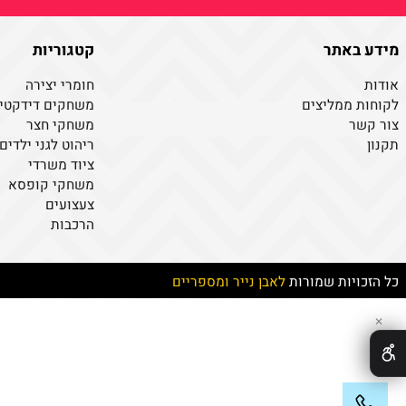
צור קשר
אנא מלאו פרטים
ניצור עמך קשר בהקדם
באתר
קטגוריות
חומרי יצירה
ממליצים
משחקים דידקטיים
ר
משחקי חצר
ריהוט לגני ילדים
ציוד משרדי
משחקי קופסא
צעצועים
הרכבות
יות שמורות
לאבן נייר ומספריים