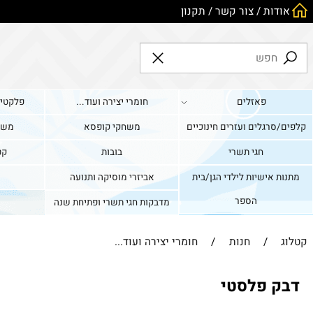
ות
/
צור קשר
/
תקנון
פאזלים
חומרי יצירה ועוד...
פלקטים וערכו
גלים ועזרים חינוכיים
משחקי קופסא
משחקים די
חגי תשרי
בובות
קטגוריה 
אישיות לילדי הגן/בית
אביזרי מוסיקה ותנועה
כלי תח
הספר
מדבקות חגי תשרי ופתיחת שנה
/
חנות
/
חומרי יצירה ועוד...
 פלסטי