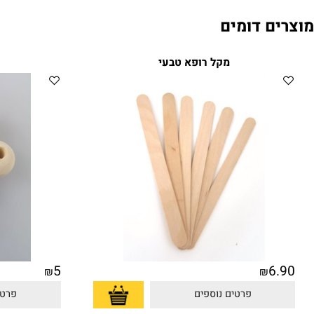
ם דומים
מקל רופא טבעי
חרוז
5
6
₪
₪