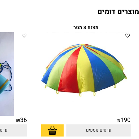
ם דומים
מצנח 3 מטר
קביים
36
₪
₪