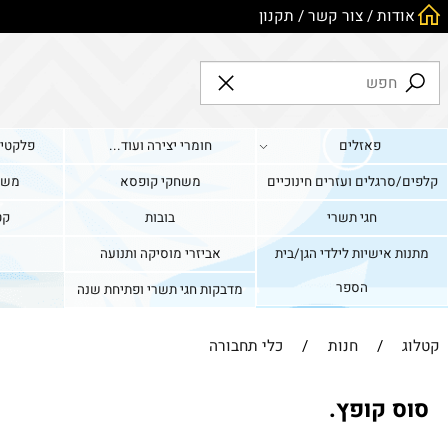
ות
/
צור קשר
/
תקנון
פאזלים
חומרי יצירה ועוד...
פלקטים וערכו
גלים ועזרים חינוכיים
משחקי קופסא
משחקים די
חגי תשרי
בובות
קטגוריה 
אישיות לילדי הגן/בית
אביזרי מוסיקה ותנועה
כלי תח
הספר
מדבקות חגי תשרי ופתיחת שנה
/
חנות
/
כלי תחבורה
קופץ.