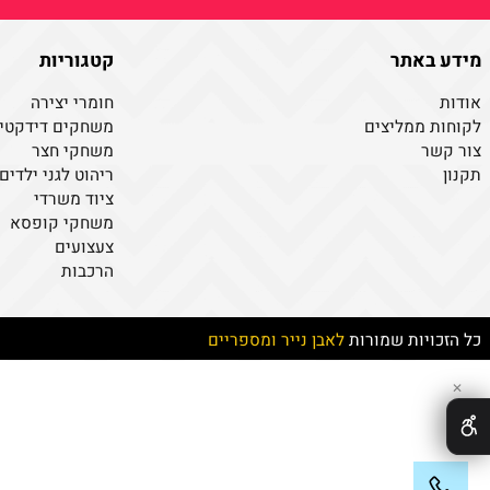
צור קשר
אנא מלאו פרטים
ניצור עמך קשר בהקדם
באתר
קטגוריות
חומרי יצירה
ממליצים
משחקים דידקטיים
ר
משחקי חצר
ריהוט לגני ילדים
ציוד משרדי
משחקי קופסא
צעצועים
הרכבות
יות שמורות
לאבן נייר ומספריים