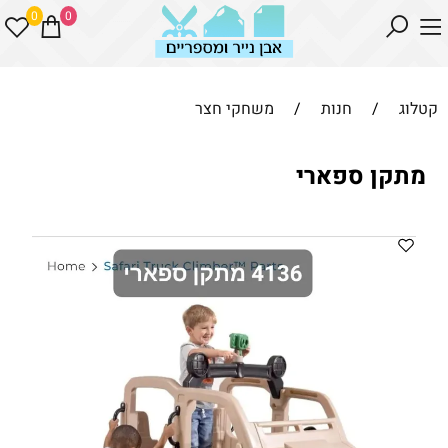
0
0
קטלוג
/
חנות
/
משחקי חצר
מתקן ספארי