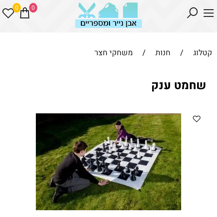
0
0
קטלוג
/
חנות
/
משחקי חצר
שחמט ענק